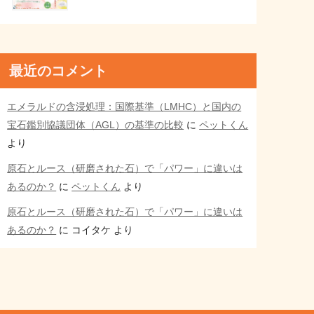
最近のコメント
エメラルドの含浸処理：国際基準（LMHC）と国内の
宝石鑑別協議団体（AGL）の基準の比較
に
ペットくん
より
原石とルース（研磨された石）で「パワー」に違いは
あるのか？
に
ペットくん
より
原石とルース（研磨された石）で「パワー」に違いは
あるのか？
に
コイタケ
より