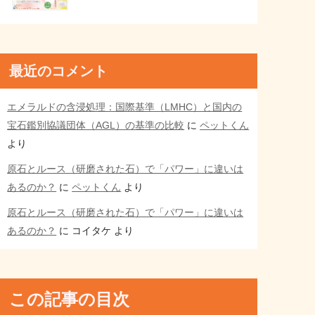
最近のコメント
エメラルドの含浸処理：国際基準（LMHC）と国内の
宝石鑑別協議団体（AGL）の基準の比較
に
ペットくん
より
原石とルース（研磨された石）で「パワー」に違いは
あるのか？
に
ペットくん
より
原石とルース（研磨された石）で「パワー」に違いは
あるのか？
に
コイタケ
より
この記事の目次