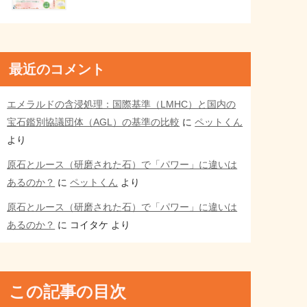
最近のコメント
エメラルドの含浸処理：国際基準（LMHC）と国内の
宝石鑑別協議団体（AGL）の基準の比較
に
ペットくん
より
原石とルース（研磨された石）で「パワー」に違いは
あるのか？
に
ペットくん
より
原石とルース（研磨された石）で「パワー」に違いは
あるのか？
に
コイタケ
より
この記事の目次