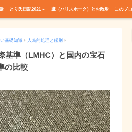
話
とり氏日記2021～
鷹（ハリスホーク）とお散歩
このブ
たい基礎知識
人為的処理と鑑別
際基準（LMHC）と国内の宝石
準の比較