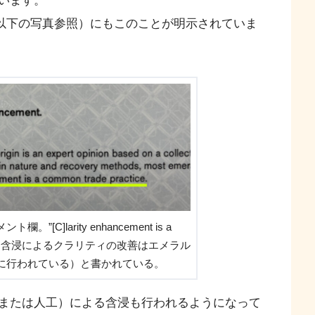
います。
（以下の写真参照）にもこのことが明示されていま
[C]larity enhancement is a
e.” （意訳：含浸によるクラリティの改善はエメラル
に行われている）と書かれている。
または人工）による含浸も行われるようになって