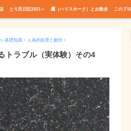
話
とり氏日記2021～
鷹（ハリスホーク）とお散歩
このブ
たい基礎知識
人為的処理と鑑別
るトラブル（実体験）その4