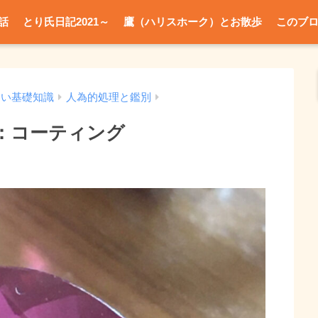
話
とり氏日記2021～
鷹（ハリスホーク）とお散歩
このブ
たい基礎知識
人為的処理と鑑別
：コーティング