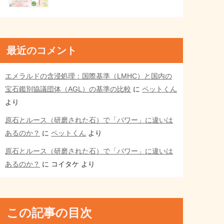
最近のコメント
エメラルドの含浸処理：国際基準（LMHC）と国内の
宝石鑑別協議団体（AGL）の基準の比較
に
ペットくん
より
原石とルース（研磨された石）で「パワー」に違いは
あるのか？
に
ペットくん
より
原石とルース（研磨された石）で「パワー」に違いは
あるのか？
に
コイタケ
より
この記事の目次