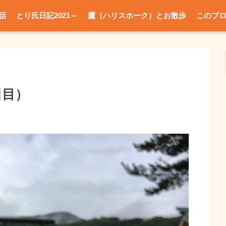
話
とり氏日記2021～
鷹（ハリスホーク）とお散歩
このブ
日目）