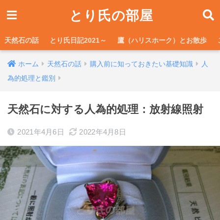
とり氏の部屋
天然石の話
とり氏日記2021～
鷹（ハリスホーク）とお散歩
ホーム
天然石の話
購入前に知っておきたい基礎知識
人
為的処理と鑑別
天然石に対する人為的処理：放射線照射
2021年4月6日
2022年4月8日