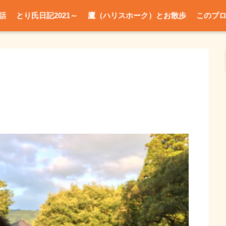
話
とり氏日記2021～
鷹（ハリスホーク）とお散歩
このブ