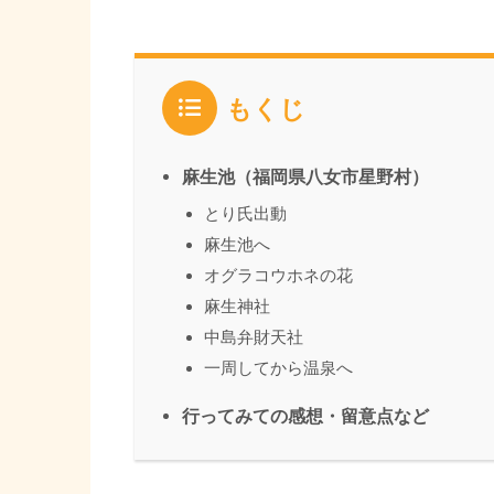
もくじ
麻生池（福岡県八女市星野村）
とり氏出動
麻生池へ
オグラコウホネの花
麻生神社
中島弁財天社
一周してから温泉へ
行ってみての感想・留意点など