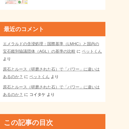
最近のコメント
エメラルドの含浸処理：国際基準（LMHC）と国内の
宝石鑑別協議団体（AGL）の基準の比較
に
ペットくん
より
原石とルース（研磨された石）で「パワー」に違いは
あるのか？
に
ペットくん
より
原石とルース（研磨された石）で「パワー」に違いは
あるのか？
に
コイタケ
より
この記事の目次