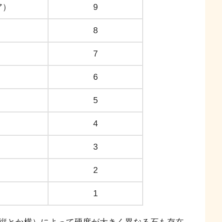
ア）
9
8
7
）
6
5
4
3
2
1