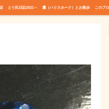
話
とり氏日記2021～
鷹（ハリスホーク）とお散歩
このブ