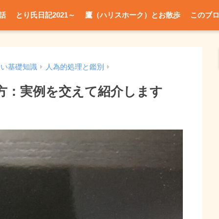
話
とり氏日記2021～
鷹（ハリスホーク）とお散歩
このブ
たい基礎知識
人為的処理と鑑別
方：実例を交えて紹介します