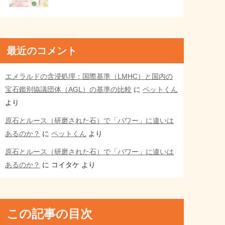
最近のコメント
エメラルドの含浸処理：国際基準（LMHC）と国内の
宝石鑑別協議団体（AGL）の基準の比較
に
ペットくん
より
原石とルース（研磨された石）で「パワー」に違いは
あるのか？
に
ペットくん
より
原石とルース（研磨された石）で「パワー」に違いは
あるのか？
に
コイタケ
より
この記事の目次