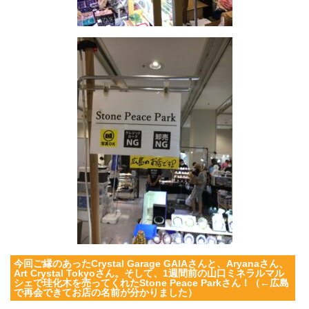
今回ご縁のあったCrystal Garage GAIAさんと、Aryanaさん、
Art Crystal Tokyoさん。そして、1週間前の山口ミネラルマル
シェで珪化木を売ってくれたStone Peace Parkさん！（←広島
で再会できてお店の名前が分かりました）