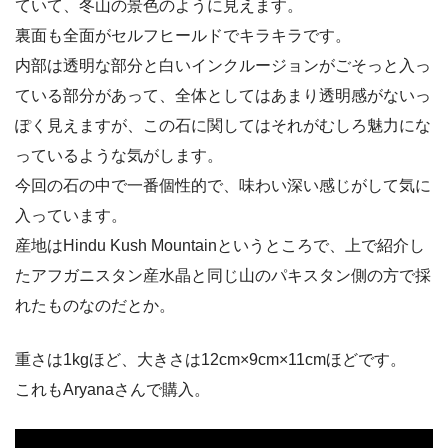
ていて、冬山の景色のように見えます。
裏面も全面がセルフヒールドでキラキラです。
内部は透明な部分と白いインクルージョンがごそっと入っ
ている部分があって、全体としてはあまり透明感がないっ
ぽく見えますが、この石に関してはそれがむしろ魅力にな
っているような気がします。
今回の石の中で一番個性的で、味わい深い感じがして気に
入っています。
産地はHindu Kush Mountainというところで、上で紹介し
たアフガニスタン産水晶と同じ山のパキスタン側の方で採
れたものなのだとか。
重さは1kgほど、大きさは12cm×9cm×11cmほどです。
これもAryanaさんで購入。